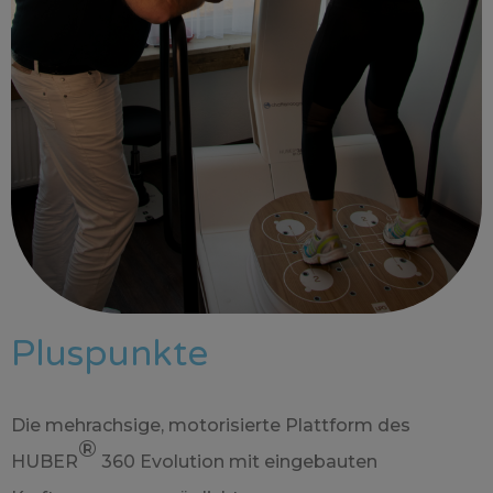
Pluspunkte
Die mehrachsige, motorisierte Plattform des
®
HUBER
360 Evolution mit eingebauten